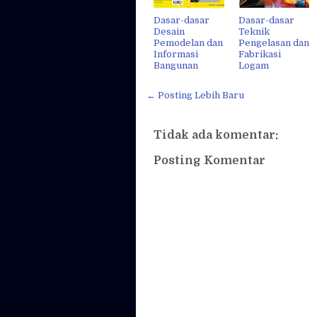
Dasar-dasar
Dasar-dasar
Desain
Teknik
Pemodelan dan
Pengelasan dan
Informasi
Fabrikasi
Bangunan
Logam
← Posting Lebih Baru
Tidak ada komentar:
Posting Komentar