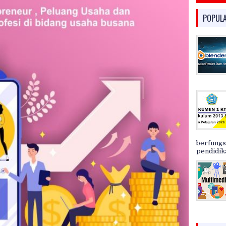
POPUL
berfungs
pendidika