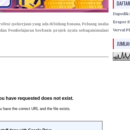
DAFTAR
Dapodik 
Erapor S
ofesi /pekerjaan yang ada di bidang busana, Peluang usaha
Verval P
 dan Pembelajaran berbasis projek nyata sebagaisimulasi
JUMLA