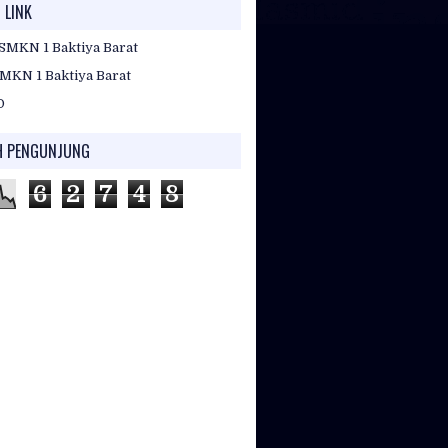
 LINK
SMKN 1 Baktiya Barat
MKN 1 Baktiya Barat
D
H PENGUNJUNG
6
2
7
4
8