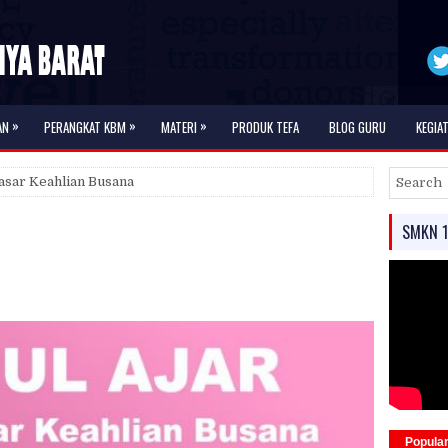
»
»
»
AN
PERANGKAT KBM
MATERI
PRODUK TEFA
BLOG GURU
KEGIA
asar Keahlian Busana
SMKN 1
Popula